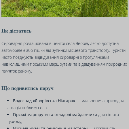
Як дістатись
Сироварня розташована в центрі села Яворів, легко доступна
автомобілем або пішки від зупинки місцевого транспорту. Туристи
часто поєднують відвідування сироварні з прогулянками
навколишніми гірськими маршрутами та відвідуванням природних
пам’яток району.
Що подивитись поруч
Водоспад «Яворівська Ніагара»
— мальовнича природна
локація поблизу села;
Гірські маршрути та оглядові майданчики
для пішого
туризму;
Місцеві музеї та ремісничі майстерні
— можливість