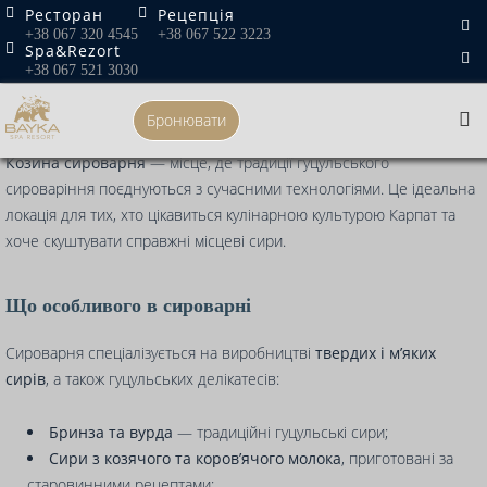
Skip
Ресторан
Рецепція
Головна
»
Козина Сироварня (с. Яворів)
+38 067 320 4545
+38 067 522 3223
to
Spa&Rezort
content
Козина Сироварня (с. Яворів)
+38 067 521 3030
Бронювати
У мальовничому селі
Яворів
Косівського району розташована
Козина сироварня
— місце, де традиції гуцульського
сироваріння поєднуються з сучасними технологіями. Це ідеальна
локація для тих, хто цікавиться кулінарною культурою Карпат та
хоче скуштувати справжні місцеві сири.
Що особливого в сироварні
Сироварня спеціалізується на виробництві
твердих і м’яких
сирів
, а також гуцульських делікатесів:
Бринза та вурда
— традиційні гуцульські сири;
Сири з козячого та коров’ячого молока
, приготовані за
старовинними рецептами;