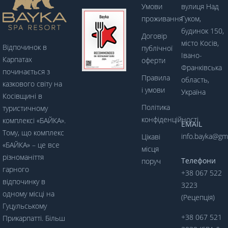
Умови
вулиця Над
проживання
Гуком,
будинок 150,
Договір
місто Косів,
Відпочинок в
публічної
Івано-
Карпатах
оферти
Франківська
починається з
Правила
область,
казкового світу на
і умови
Україна
Косівщині в
Політика
туристичному
конфіденційності
комплексі «БАЙКА».
EMAIL
Тому, що комплекс
info.bayka@gm
Цікаві
«БАЙКА» – це все
місця
різноманіття
Телефони
поруч
гарного
+38 067 522
відпочинку в
3223
одному місці на
(Рецепція)
Гуцульському
+38 067 521
Прикарпатті. Більш