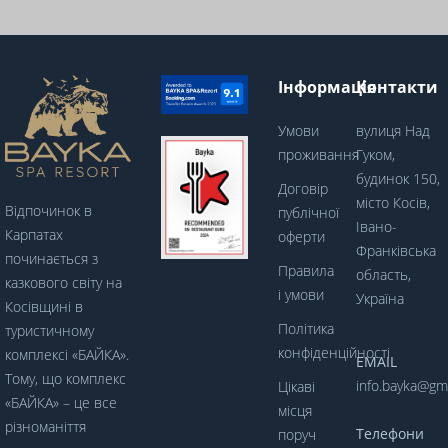
Інформація
Контакти
Умови
вулиця Над
проживання
Гуком,
будинок 150,
Договір
місто Косів,
Відпочинок в
публічної
Івано-
Карпатах
оферти
Франківська
починається з
Правила
область,
казкового світу на
і умови
Україна
Косівщині в
Політика
туристичному
конфіденційності
комплексі «БАЙКА».
EMAIL
Тому, що комплекс
info.bayka@gm
Цікаві
«БАЙКА» – це все
місця
різноманіття
Телефони
поруч