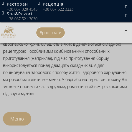
Skip
Ресторан
Рецепція
Головна
»
Ресторан
+38 067 320 4545
+38 067 522 3223
to
Spa&Rezort
content
Ресторан
+38 067 521 3030
Бронювати
Наші шеф-повари готують вишукані страви української кухні та
європейської кухні, більшість з яких відзначаються складною
рецептурою і особливими комбінованими способами їх
приготування (наприклад, під час приготування борщу
використовується понад двадцять складників). А для
поціновувачів здорового способу життя і здорового харчування
ми розробили дієтичне меню. У барі або на терасі ресторану Ви
зможете провести час з друзями, романтичний вечір з коханими
під звуки музики.
Меню