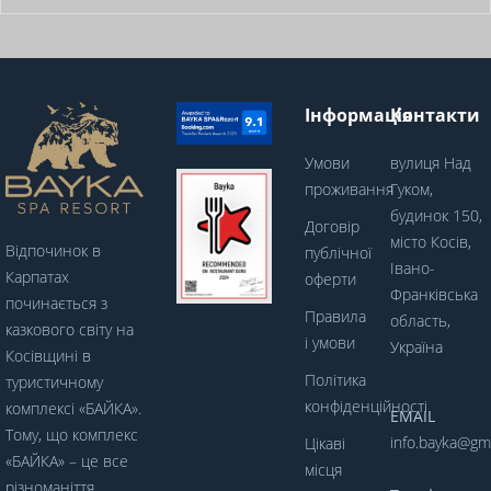
Інформація
Контакти
Умови
вулиця Над
проживання
Гуком,
будинок 150,
Договір
місто Косів,
Відпочинок в
публічної
Івано-
Карпатах
оферти
Франківська
починається з
Правила
область,
казкового світу на
і умови
Україна
Косівщині в
Політика
туристичному
конфіденційності
комплексі «БАЙКА».
EMAIL
Тому, що комплекс
info.bayka@gm
Цікаві
«БАЙКА» – це все
місця
різноманіття