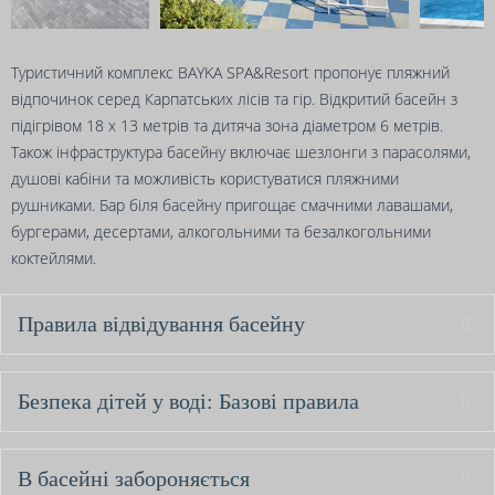
Туристичний комплекс BAYKA SPA&Resort пропонує пляжний
відпочинок серед Карпатських лісів та гір. Відкритий басейн з
підігрівом 18 х 13 метрів та дитяча зона діаметром 6 метрів.
Також інфраструктура басейну включає шезлонги з парасолями,
душові кабіни та можливість користуватися пляжними
рушниками. Бар біля басейну пригощає смачними лавашами,
бургерами, десертами, алкогольними та безалкогольними
коктейлями.
Правила відвідування басейну
Безпека дітей у воді: Базові правила
В басейні забороняється