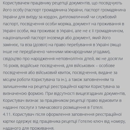
Користувачем працівнику рецепції документів, що посвідчують
його особу (паспорт громадянина України, паспорт громадянина
України для виїзду за кордон, дипломатичний чи службовий
паспорт, посвідчення особи моряка, документ на проживання в
Україні особи, яка проживає в Україні, але не є її громадянином,
національний паспорт іноземця або документ, який його
замінює, та віза (дозвіл) на право перебування в Україні (якщо
інше не передбачено чинними міжнародними угодами),
свідоцтво про народження неповнолітніх дітей, які не досягли
16 років, водійське посвідчення, для військових – особове
посвідчення або військовий квиток, посвідчення, видане за
місцем роботи Користувача та ін.), а також заповненням та
залишенням на рецепції реєстраційної картки Користувача за
визначеною формою. При відсутності вищезгаданих документів,
Користувач визнає за працівником рецепції право відмовити в
наданні послуги з тимчасового розміщення в Готелі.
4.11. Користувач після оформлення заповнення реєстраційної
картки одержує від працівника рецепції Готелю ключ від номеру,
наданого для проживання.