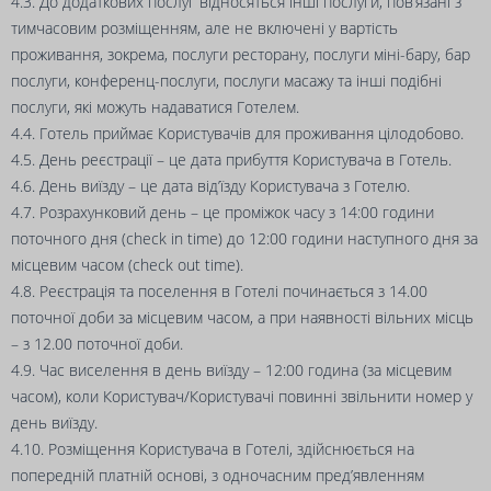
4.3. До додаткових послуг відносяться інші послуги, пов’язані з
тимчасовим розміщенням, але не включені у вартість
проживання, зокрема, послуги ресторану, послуги міні-бару, бар
послуги, конференц-послуги, послуги масажу та інші подібні
послуги, які можуть надаватися Готелем.
4.4. Готель приймає Користувачів для проживання цілодобово.
4.5. День реєстрації – це дата прибуття Користувача в Готель.
4.6. День виїзду – це дата від’їзду Користувача з Готелю.
4.7. Розрахунковий день – це проміжок часу з 14:00 години
поточного дня (check in time) до 12:00 години наступного дня за
місцевим часом (check out time).
4.8. Реєстрація та поселення в Готелі починається з 14.00
поточної доби за місцевим часом, а при наявності вільних місць
– з 12.00 поточної доби.
4.9. Час виселення в день виїзду – 12:00 година (за місцевим
часом), коли Користувач/Користувачі повинні звільнити номер у
день виїзду.
4.10. Розміщення Користувача в Готелі, здійснюється на
попередній платній основі, з одночасним пред’явленням