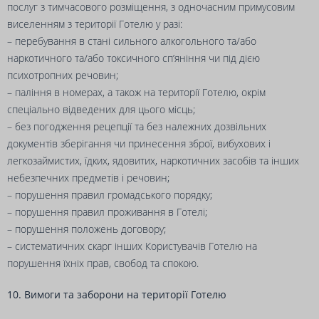
послуг з тимчасового розміщення, з одночасним примусовим
виселенням з території Готелю у разі:
– перебування в стані сильного алкогольного та/або
наркотичного та/або токсичного сп’яніння чи під дією
психотропних речовин;
– паління в номерах, а також на території Готелю, окрім
спеціально відведених для цього місць;
– без погодження рецепції та без належних дозвільних
документів зберігання чи принесення зброї, вибухових і
легкозаймистих, їдких, ядовитих, наркотичних засобів та інших
небезпечних предметів і речовин;
– порушення правил громадського порядку;
– порушення правил проживання в Готелі;
– порушення положень договору;
– систематичних скарг інших Користувачів Готелю на
порушення їхніх прав, свобод та спокою.
10. Вимоги та заборони на території Готелю