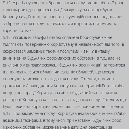
5.15. У разі анулювання бронювання послуг менш ніж за 7 (сім)
календарних днів до реєстрації заїзду та у разі неприбуття
Користувача, Готель не повертає суму здійсненої передоплати
за бронювання послуг та вважається штрафом, стягнутим на
користь Готелю.
5.16. Усі акційні тарифи Готелю сплачені Користувачем не
підлягають поверненню Користувачу в незалежності від того чи
скористався Замовник такими послугами чи ні. У випадку
виникнення будь-яких форс-мажорних обставин, в т.р., але не
виключно у випадку ескалації будь-яких воєнних дій на території
Івано-Франківської області чи сусідніх областей, що можуть
вплинути на можливість надання послуг Готелем, в момент
проживання/знаходження Користувача на території Готелю або
до дня реєстрації Користувача або в будь-який час після дня
реєстрації Користувача – вартість за надання послуг Готелем, що
була сплачена Користувачем не підлягає поверненню Готелем.
5.17. При замовленні послуг Користувачем за звичайними та/або
акційними тарифами, в тому числі при настанні будь-яких форс-
мажорних обставин, можлива зміна дати дня реєстрації за