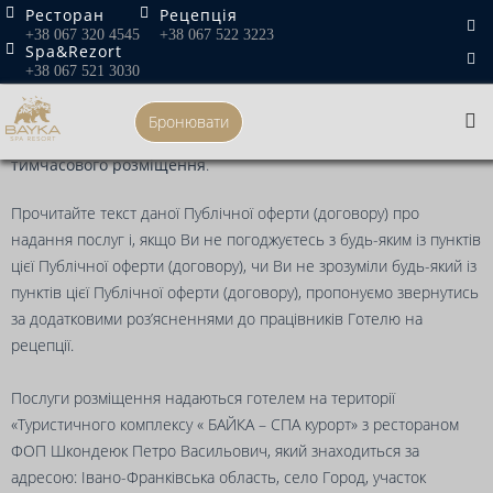
Skip
Ресторан
Рецепція
Головна
»
Договір публічної оферти
+38 067 320 4545
+38 067 522 3223
to
Spa&Rezort
content
Договір публічної оферти
+38 067 521 3030
Бронювати
Публічна оферта (договір) про надання послуг з
тимчасового розміщення
.
Прочитайте текст даної Публічної оферти (договору) про
надання послуг і, якщо Ви не погоджуєтесь з будь-яким із пунктів
цієї Публічної оферти (договору), чи Ви не зрозуміли будь-який із
пунктів цієї Публічної оферти (договору), пропонуємо звернутись
за додатковими роз’ясненнями до працівників Готелю на
рецепції.
Послуги розміщення надаються готелем на території
«Туристичного комплексу « БАЙКА – СПА курорт» з рестораном
ФОП Шкондеюк Петро Васильович, який знаходиться за
адресою: Івано-Франківська область, село Город, участок