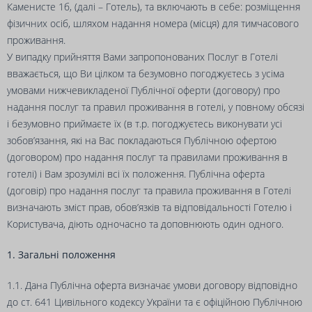
Каменисте 1б, (далі – Готель), та включають в себе: розміщення
фізичних осіб, шляхом надання номера (місця) для тимчасового
проживання.
У випадку прийняття Вами запропонованих Послуг в Готелі
вважається, що Ви цілком та безумовно погоджуєтесь з усіма
умовами нижчевикладеної Публічної оферти (договору) про
надання послуг та правил проживання в готелі, у повному обсязі
і безумовно приймаєте їх (в т.р. погоджуєтесь виконувати усі
зобов’язання, які на Вас покладаються Публічною офертою
(договором) про надання послуг та правилами проживання в
готелі) і Вам зрозумілі всі їх положення. Публічна оферта
(договір) про надання послуг та правила проживання в Готелі
визначають зміст прав, обов’язків та відповідальності Готелю і
Користувача, діють одночасно та доповнюють один одного.
1. Загальні положення
1.1. Дана Публічна оферта визначає умови договору відповідно
до ст. 641 Цивільного кодексу України та є офіційною Публічною