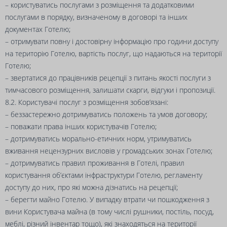
– користуватись послугами з розміщення та додатковими
послугами в порядку, визначеному в договорі та інших
документах Готелю;
– отримувати повну і достовірну інформацію про години доступу
на територію Готелю, вартість послуг, що надаються на території
Готелю;
– звертатися до працівників рецепції з питань якості послуги з
тимчасового розміщення, залишати скарги, відгуки і пропозиції.
8.2. Користувачі послуг з розміщення зобов’язані:
– беззастережно дотримуватись положень та умов договору;
– поважати права інших користувачів Готелю;
– дотримуватись морально-етичних норм, утримуватись
вживання нецензурних висловів у громадських зонах Готелю;
– дотримуватись правил проживання в Готелі, правил
користування об’єктами інфраструктури Готелю, регламенту
доступу до них, про які можна дізнатись на рецепції;
– берегти майно Готелю. У випадку втрати чи пошкодження з
вини Користувача майна (в тому числі рушники, постіль, посуд,
меблі, різний інвентар тощо), які знаходяться на території