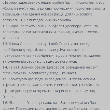
офертою, адресованою іншим особам (далі – «Користувач», або
«Користувачі»), укласти договір про надання Користувачу послуг
з розміщення (надання номера (місця) для тимчасового
проживання) на викладених нижче умовах.
1.2. Надалі по тексту Публічної оферти (договору) Готель та
Користувач разом називаються «Сторони», а кожен окремо –
«Сторона».
1.3. Кожна Сторона гарантує іншій Стороні, що володіє
необхідною дієздатністю, а також усіма правами та
повноваженнями, необхідними та достатніми для укладання і
виконання Договору відповідно до його умов.
1.4. Текст Публічної оферти (договору), розміщений на сайті
https://bayka.in.ua/contacts/
у вкладці контакти.
1.5. Користувач дає згоду на повідомлення третім особам
інформації, яка виникає у зв’язку із виконанням цієї Публічної
оферти (договору) та отримання Користувачем послуг від
Готелю.
1.6. Діяльність Готелю регулюється Законом України «Про
туризм», Правилами користування готелями й аналогічними