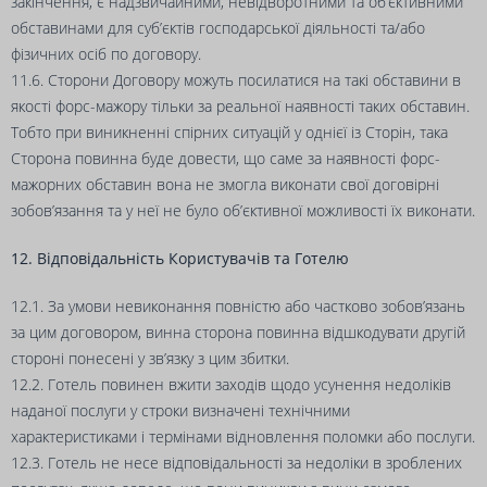
закінчення, є надзвичайними, невідворотними та об’єктивними
обставинами для суб’єктів господарської діяльності та/або
фізичних осіб по договору.
11.6. Сторони Договору можуть посилатися на такі обставини в
якості форс-мажору тільки за реальної наявності таких обставин.
Тобто при виникненні спірних ситуацій у однієї із Сторін, така
Сторона повинна буде довести, що саме за наявності форс-
мажорних обставин вона не змогла виконати свої договірні
зобов’язання та у неї не було об’єктивної можливості їх виконати.
12. Відповідальність Користувачів та Готелю
12.1. За умови невиконання повністю або частково зобов’язань
за цим договором, винна сторона повинна відшкодувати другій
стороні понесені у зв’язку з цим збитки.
12.2. Готель повинен вжити заходів щодо усунення недоліків
наданої послуги у строки визначені технічними
характеристиками і термінами відновлення поломки або послуги.
12.3. Готель не несе відповідальності за недоліки в зроблених