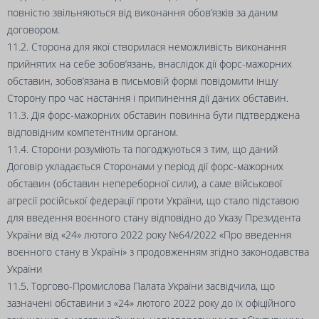
повністю звільняються від виконання обов’язків за даним
договором.
11.2. Сторона для якої створилася неможливість виконання
прийнятих на себе зобов’язань, внаслідок дії форс-мажорних
обставин, зобов’язана в письмовій формі повідомити іншу
Сторону про час настання і припинення дії даних обставин.
11.3. Дія форс-мажорних обставин повинна бути підтверджена
відповідним компетентним органом.
11.4. Сторони розуміють та погоджуються з тим, що даний
Договір укладається Сторонами у період дії форс-мажорних
обставин (обставин непереборної сили), а саме військової
агресії російської федерації проти України, що стало підставою
для введення воєнного стану відповідно до Указу Президента
України від «24» лютого 2022 року №64/2022 «Про введення
воєнного стану в Україні» з продовженням згідно законодавства
України
11.5. Торгово-Промислова Палата України засвідчила, що
зазначені обставини з «24» лютого 2022 року до їх офіційного