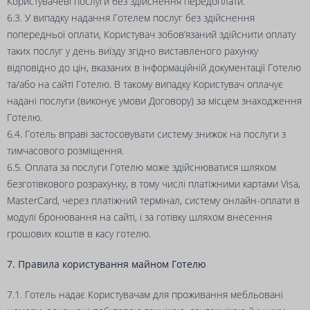
Користувачеві послуги без здійснення передоплати.
6.3. У випадку надання Готелем послуг без здійснення
попередньої оплати, Користувач зобов’язаний здійснити оплату
таких послуг у день виїзду згідно виставленого рахунку
відповідно до цін, вказаних в інформаційній документації Готелю
та/або на сайті Готелю. В такому випадку Користувач оплачує
надані послуги (виконує умови Договору) за місцем знаходження
Готелю.
6.4. Готель вправі застосовувати систему знижок на послуги з
тимчасового розміщення.
6.5. Оплата за послуги Готелю може здійснюватися шляхом
безготівкового розрахунку, в тому числі платіжними картами Visa,
MasterCard, через платіжний термінал, систему онлайн-оплати в
модулі бронювання на сайті, і за готівку шляхом внесення
грошових коштів в касу готелю.
7. Правила користування майном Готелю
7.1. Готель надає Користувачам для проживання мебльовані