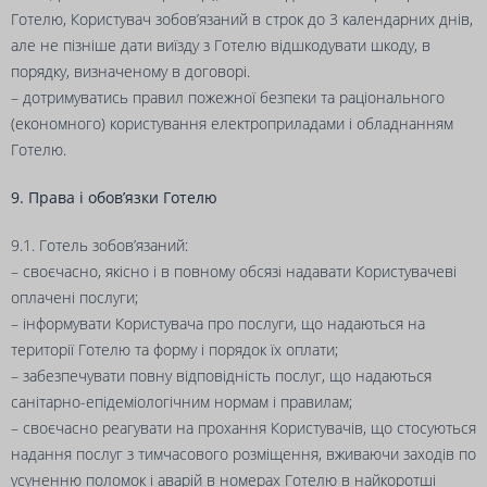
Готелю, Користувач зобов’язаний в строк до 3 календарних днів,
але не пізніше дати виїзду з Готелю відшкодувати шкоду, в
порядку, визначеному в договорі.
– дотримуватись правил пожежної безпеки та раціонального
(економного) користування електроприладами і обладнанням
Готелю.
9. Права і обов’язки Готелю
9.1. Готель зобов’язаний:
– своєчасно, якісно і в повному обсязі надавати Користувачеві
оплачені послуги;
– інформувати Користувача про послуги, що надаються на
території Готелю та форму і порядок їх оплати;
– забезпечувати повну відповідність послуг, що надаються
санітарно-епідеміологічним нормам і правилам;
– своєчасно реагувати на прохання Користувачів, що стосуються
надання послуг з тимчасового розміщення, вживаючи заходів по
усуненню поломок і аварій в номерах Готелю в найкоротші