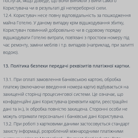
послугах, якщо доведе, що вони виникли з вини самого
Користувача чи в результаті дії непереборної сили.
12.4. Користувач несе повну відповідальність за пошкодження
майна Готелю. У даному випадку крім відшкодування збитку,
Користувач повинний добровільно чи в судовому порядку
відшкодувати Готелю витрати, пов’язані з простоєм номеру під
час ремонту, заміни меблів і т.р. випадків (наприклад, при залитті
водою).
13. Політика безпеки передачі реквізитів платіжної картки.
13.1. При оплаті замовлення банківською картою, обробка
платежу (включаючи введення номера карти) відбувається на
захищеній сторінці процесингової системи. Це означає, що
конфіденційні дані Користувача (реквізити карти, реєстраційні
дані та ін.), їх обробка повністю захищена. Сторонні особи не
можуть отримати персональні і банківські дані Користувача.
13.2. При роботі з картковими даними застосовується стандарт
захисту інформації, розроблений міжнародними платіжними