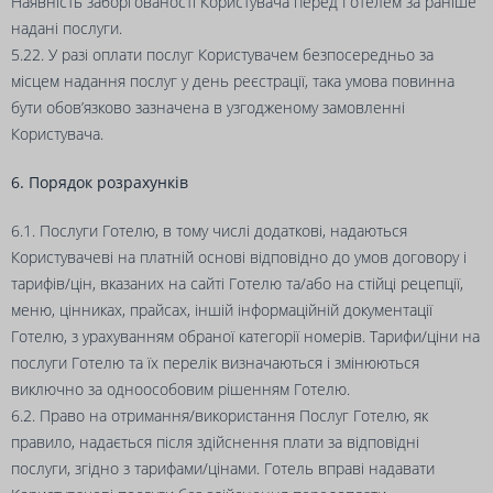
Наявність заборгованості Користувача перед Готелем за раніше
надані послуги.
5.22. У разі оплати послуг Користувачем безпосередньо за
місцем надання послуг у день реєстрації, така умова повинна
бути обов’язково зазначена в узгодженому замовленні
Користувача.
6. Порядок розрахунків
6.1. Послуги Готелю, в тому числі додаткові, надаються
Користувачеві на платній основі відповідно до умов договору і
тарифів/цін, вказаних на сайті Готелю та/або на стійці рецепції,
меню, цінниках, прайсах, іншій інформаційній документації
Готелю, з урахуванням обраної категорії номерів. Тарифи/ціни на
послуги Готелю та їх перелік визначаються і змінюються
виключно за одноособовим рішенням Готелю.
6.2. Право на отримання/використання Послуг Готелю, як
правило, надається після здійснення плати за відповідні
послуги, згідно з тарифами/цінами. Готель вправі надавати