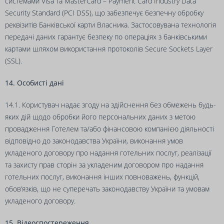
системами Visa та MasterCard – Payment Card Industry Data
Security Standard (PCI DSS), що забезпечує безпечну обробку
реквізитів Банківської карти Власника. Застосовувана технологія
передачі даних гарантує безпеку по операціях з банківськими
картами шляхом використання протоколів Secure Sockets Layer
(SSL).
14. Особисті дані
14.1. Користувач надає згоду на здійснення без обмежень будь-
яких дій щодо обробки його персональних даних з метою
провадження Готелем та/або фінансовою компанією діяльності
відповідно до законодавства України, виконання умов
укладеного договору про надання готельних послуг, реалізації
та захисту прав сторін за укладеним договором про надання
готельних послуг, виконання інших повноважень, функцій,
обов’язків, що не суперечать законодавству України та умовам
укладеного договору.
15. Відеоспостереження