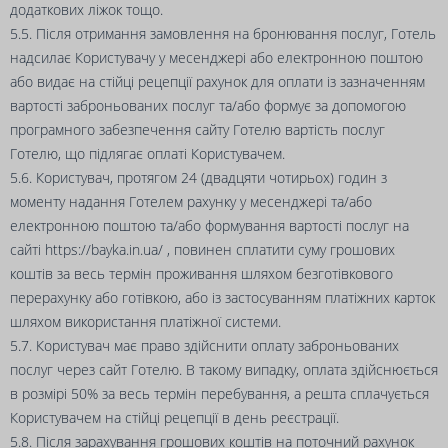
додаткових ліжок тощо.
5.5. Після отримання замовлення на бронювання послуг, Готель
надсилає Користувачу у месенджері або електронною поштою
або видає на стійці рецепції рахунок для оплати із зазначенням
вартості заброньованих послуг та/або формує за допомогою
програмного забезпечення сайту Готелю вартість послуг
Готелю, що підлягає оплаті Користувачем.
5.6. Користувач, протягом 24 (двадцяти чотирьох) годин з
моменту надання Готелем рахунку у месенджері та/або
електронною поштою та/або формування вартості послуг на
сайті
https://bayka.in.ua/
, повинен сплатити суму грошових
коштів за весь термін проживання шляхом безготівкового
перерахунку або готівкою, або із застосуванням платіжних карток
шляхом використання платіжної системи.
5.7. Користувач має право здійснити оплату заброньованих
послуг через сайт Готелю. В такому випадку, оплата здійснюється
в розмірі 50% за весь термін перебування, а решта сплачується
Користувачем на стійці рецепції в день реєстрації.
5.8. Після зарахування грошових коштів на поточний рахунок