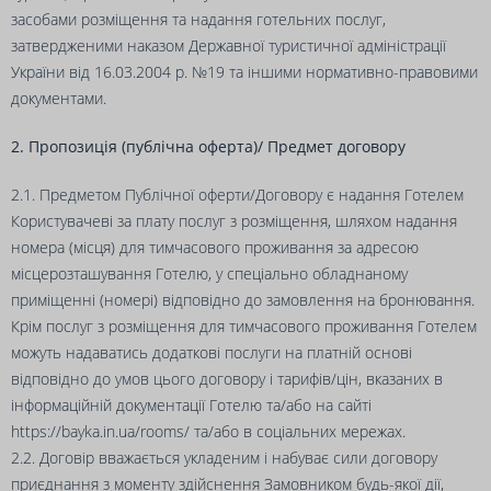
засобами розміщення та надання готельних послуг,
затвердженими наказом Державної туристичної адміністрації
України від 16.03.2004 р. №19 та іншими нормативно-правовими
документами.
2. Пропозиція (публічна оферта)/ Предмет договору
2.1. Предметом Публічної оферти/Договору є надання Готелем
Користувачеві за плату послуг з розміщення, шляхом надання
номера (місця) для тимчасового проживання за адресою
місцерозташування Готелю, у спеціально обладнаному
приміщенні (номері) відповідно до замовлення на бронювання.
Крім послуг з розміщення для тимчасового проживання Готелем
можуть надаватись додаткові послуги на платній основі
відповідно до умов цього договору і тарифів/цін, вказаних в
інформаційній документації Готелю та/або на сайті
https://bayka.in.ua/rooms/
та/або в соціальних мережах.
2.2. Договір вважається укладеним і набуває сили договору
приєднання з моменту здійснення Замовником будь-якої дії,