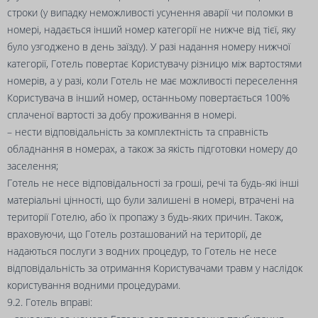
строки (у випадку неможливості усунення аварії чи поломки в
номері, надається інший номер категорії не нижче від тієї, яку
було узгоджено в день заїзду). У разі надання номеру нижчої
категорії, Готель повертає Користувачу різницю між вартостями
номерів, а у разі, коли Готель не має можливості переселення
Користувача в інший номер, останньому повертається 100%
сплаченої вартості за добу проживання в номері.
– нести відповідальність за комплектність та справність
обладнання в номерах, а також за якість підготовки номеру до
заселення;
Готель не несе відповідальності за гроші, речі та будь-які інші
матеріальні цінності, що були залишені в номері, втрачені на
території Готелю, або їх пропажу з будь-яких причин. Також,
враховуючи, що Готель розташований на території, де
надаються послуги з водних процедур, то Готель не несе
відповідальність за отримання Користувачами травм у наслідок
користування водними процедурами.
9.2. Готель вправі: