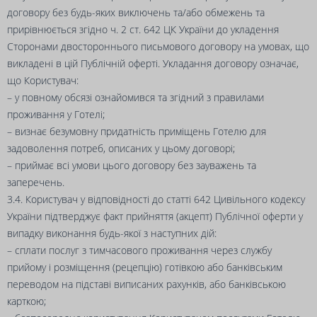
договору без будь-яких виключень та/або обмежень та
прирівнюється згідно ч. 2 ст. 642 ЦК України до укладення
Сторонами двостороннього письмового договору на умовах, що
викладені в цій Публічній оферті. Укладання договору означає,
що Користувач:
– у повному обсязі ознайомився та згідний з правилами
проживання у Готелі;
– визнає безумовну придатність приміщень Готелю для
задоволення потреб, описаних у цьому договорі;
– приймає всі умови цього договору без зауважень та
заперечень.
3.4. Користувач у відповідності до статті 642 Цивільного кодексу
України підтверджує факт прийняття (акцепт) Публічної оферти у
випадку виконання будь-якої з наступних дій:
– сплати послуг з тимчасового проживання через службу
прийому і розміщення (рецепцію) готівкою або банківським
переводом на підставі виписаних рахунків, або банківською
карткою;