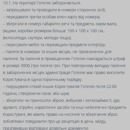
10.1. На території Готелю забороняється:
– запрошувати та проводити в номери сторонніх осіб;
– передавати третім особам ключ карту від номера;
– зберігати в номері габаритні речі та предмети, окрім валіз,
(ящики, коробки розміром більше 100 х 100 х 100 см.,
велосипеди, скутери, мопеди тощо);
– пересувати меблі та переміщати предмети інтер’єру;
– палити в номерах та інших місцях, не призначених для
паління. За паління в приміщеннях Готелю накладається штраф
в розмірі 3000 (три тисячі) грн. При повторному випадку паління
в заборонених місцях адміністрація Готелю має право виселити
Користувача в односторонньому порядку.
– порушувати спокій інших Користувачів Готелю після 22:00
години, створюючи галас або шум;
– зберігати чи приносити зброю, вибухові і легкозаймисті, їдкі,
ядовиті, отруйні, наркотичні засоби та інші небезпечні предмети.
Користувачі, які мають право на носіння та зберігання зброї,
зобов’язані повідомити про це рецепцію в день заїзду,
пред’явивши відповідні дозвільні документи;