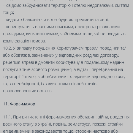
– свідомо забруднювати територію Готелю недопалками, сміттям
тощо;
– кидати з балконів чи вікон будь-які предмети та речі;
– користуватись власними прасками, електронагрівальними
приладами, кип’ятильниками, чайниками тощо, які не входять в
комплектацію номера.
10.2. У випадку порушення Користувачем правил поведінки та/
або обов’язків, зазначених у відповідних розділах договору,
рецепція вправі відмовити Користувачу в подальшому наданні
послуги з тимчасового розміщення, а відтак і перебування на
території Готелю, з обов’язковим складанням відповідного акту
та, за необхідності, із залученням співробітників
правоохоронних органів.
11. Форс-мажор
11.1. При виникненні форс-мажорних обставин: війна, введення
воєнного стану в Україні, повінь, землетруси, пожежі, страйки,
епідемії, зміни в законодавстві тощо, сторони частково або