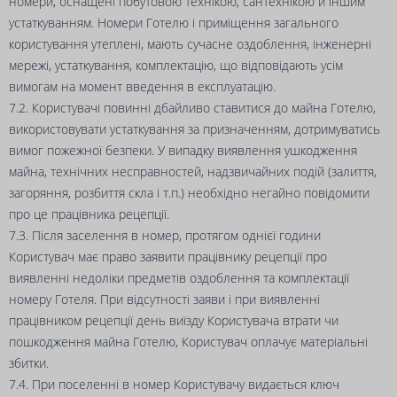
номери, оснащені побутовою технікою, сантехнікою й іншим
устаткуванням. Номери Готелю і приміщення загального
користування утеплені, мають сучасне оздоблення, інженерні
мережі, устаткування, комплектацію, що відповідають усім
вимогам на момент введення в експлуатацію.
7.2. Користувачі повинні дбайливо ставитися до майна Готелю,
використовувати устаткування за призначенням, дотримуватись
вимог пожежної безпеки. У випадку виявлення ушкодження
майна, технічних несправностей, надзвичайних подій (залиття,
загоряння, розбиття скла і т.п.) необхідно негайно повідомити
про це працівника рецепції.
7.3. Після заселення в номер, протягом однієї години
Користувач має право заявити працівнику рецепції про
виявленні недоліки предметів оздоблення та комплектації
номеру Готеля. При відсутності заяви і при виявленні
працівником рецепції день виїзду Користувача втрати чи
пошкодження майна Готелю, Користувач оплачує матеріальні
збитки.
7.4. При поселенні в номер Користувачу видається ключ