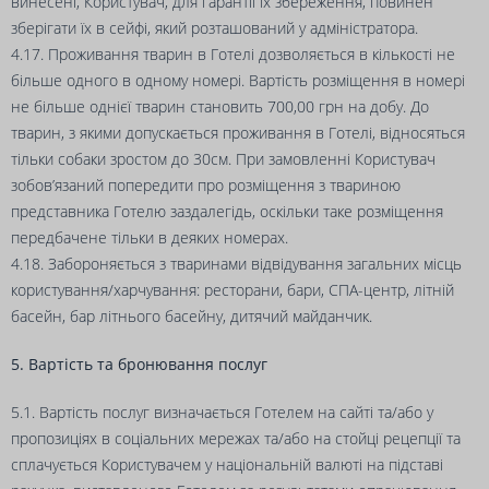
винесені, Користувач, для гарантії їх збереження, повинен
зберігати їх в сейфі, який розташований у адміністратора.
4.17. Проживання тварин в Готелі дозволяється в кількості не
більше одного в одному номері. Вартість розміщення в номері
не більше однієї тварин становить 700,00 грн на добу. До
тварин, з якими допускається проживання в Готелі, відносяться
тільки собаки зростом до 30см. При замовленні Користувач
зобов’язаний попередити про розміщення з твариною
представника Готелю заздалегідь, оскільки таке розміщення
передбачене тільки в деяких номерах.
4.18. Забороняється з тваринами відвідування загальних місць
користування/харчування: ресторани, бари, СПА-центр, літній
басейн, бар літнього басейну, дитячий майданчик.
5. Вартість та бронювання послуг
5.1. Вартість послуг визначається Готелем на сайті та/або у
пропозиціях в соціальних мережах та/або на стойці рецепції та
сплачується Користувачем у національній валюті на підставі