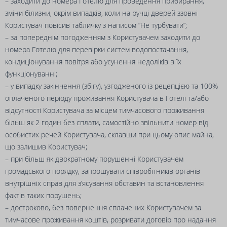
– заходити до номера Готелю для проведення прибирання,
зміни білизни, окрім випадків, коли на ручці дверей ззовні
Користувач повісив табличку з написом “Не турбувати”;
– за попереднім погодженням з Користувачем заходити до
номера Готелю для перевірки систем водопостачання,
кондиціонування повітря або усунення недоліків в їх
функціонуванні;
– у випадку закінчення (збігу), узгодженого із рецепцією та 100%
оплаченого періоду проживання Користувача в Готелі та/або
відсутності Користувача за місцем тимчасового проживання
більш як 2 годин без сплати, самостійно звільнити номер від
особистих речей Користувача, склавши при цьому опис майна,
що залишив Користувач;
– при більш як двократному порушенні Користувачем
громадського порядку, запрошувати співробітників органів
внутрішніх справ для з’ясування обставин та встановлення
фактів таких порушень;
– достроково, без повернення сплачених Користувачем за
тимчасове проживання коштів, розривати договір про надання