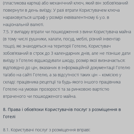
(пластикова картка) або механічний ключ, який він зобов’язаний
повернути в день виїзду. У разі втрати Користувачем ключа
нараховується штраф у розмірі еквівалентному 6 у.о. в
національній валюті.
7.5. У випадку втрати чи пошкодження з вини Користувача майна
(в тому числі рушники, халати, посуд, меблі, різний інвентар
тощо), які знаходяться на території Готелю, Користувач
зобов’язаний в строк до 3 календарних днів, але не пізніше дати
виїзду з Готелю відшкодувати шкоду, розмір якої визначається:
відповідно до цін, вказаних в інформаційній документації Готелю
та/або на сайті Готелю, а за відсутності таких цін – комісією у
складі: працівника рецепції та будь-якого іншого працівника
Готелю на умовах прозорості та за ринковою вартістю
втраченого чи пошкодженого майна.
8. Права і обов’язки Користувачів послуг з розміщення в
Готелі
8.1. Користувачі послуг з розміщення вправі: