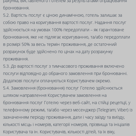
рахунка, виставленого Готелем за результатами опрацювання
бронювання.
5.2. Вартість послуг є ціною динамічною, готель залишає за
собою право на коригування вартості послуг. Надання послуг
здійснюється на умовах 100% передоплати – як гарантоване
бронювання, яке не підлягає коригуванню, та/або передоплати
в розмірі 50% за весь термін проживання, де остаточний
розрахунок буде здійснено по цінах на дату розрахунку
проживання.
5.3. До вартості послуг з тимчасового проживання включено
послуги відповідно до обраного замовлення при бронюванні.
Додаткові послуги оплачуються Користувачем окремо.
5.4. Замовлення (бронювання) послуг Готелю здійснюється
шляхом направлення Користувачем замовлення на
бронювання послуг Готелю через веб-сайт, на стійці рецепції, у
телефонному режимі, та/або через месенджер (Telegram; Viber) із
зазначенням періоду проживання, дати і часу заїзду та виїзду,
кількості місць і номерів, категорії номерів, прізвища та ініціалів
Користувача та ін. Користувачів, кількості дітей, та їх віку,