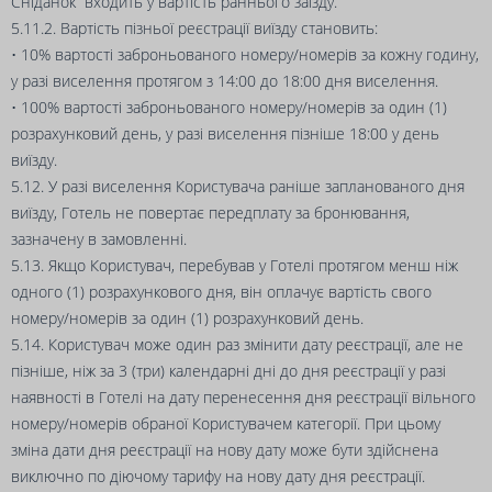
Сніданок входить у вартість раннього заїзду.
5.11.2. Вартість пізньої реєстрації виїзду становить:
• 10% вартості заброньованого номеру/номерів за кожну годину,
у разі виселення протягом з 14:00 до 18:00 дня виселення.
• 100% вартості заброньованого номеру/номерів за один (1)
розрахунковий день, у разі виселення пізніше 18:00 у день
виїзду.
5.12. У разі виселення Користувача раніше запланованого дня
виїзду, Готель не повертає передплату за бронювання,
зазначену в замовленні.
5.13. Якщо Користувач, перебував у Готелі протягом менш ніж
одного (1) розрахункового дня, він оплачує вартість свого
номеру/номерів за один (1) розрахунковий день.
5.14. Користувач може один раз змінити дату реєстрації, але не
пізніше, ніж за 3 (три) календарні дні до дня реєстрації у разі
наявності в Готелі на дату перенесення дня реєстрації вільного
номеру/номерів обраної Користувачем категорії. При цьому
зміна дати дня реєстрації на нову дату може бути здійснена
виключно по діючому тарифу на нову дату дня реєстрації.