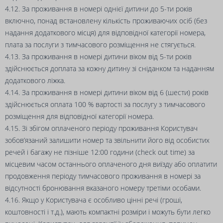
4.12. За проживання в номері однієї дитини до 5-ти років
включно, понад встановлену кількість проживаючих осіб (без
надання додаткового місця) для відповідної категорії номера,
плата за послуги з тимчасового розміщення не стягується.
4.13. За проживання в номері дитини віком від 5-ти років
здійснюється доплата за кожну дитину зі сніданком та наданням
додаткового ліжка.
4.14. За проживання в номері дитини віком від 6 (шести) років
здійснюється оплата 100 % вартості за послугу з тимчасового
розміщення для відповідної категорії номера.
4.15. Зі збігом оплаченого періоду проживання Користувач
зобов’язаний залишити номер та звільнити його від особистих
речей і багажу не пізніше 12:00 години (check out time) за
місцевим часом останнього оплаченого дня виїзду або оплатити
продовження періоду тимчасового проживання в номері за
відсутності бронювання вказаного номеру третіми особами.
4.16. Якщо у Користувача є особливо цінні речі (гроші,
коштовності і т.д.), мають компактні розміри і можуть бути легко